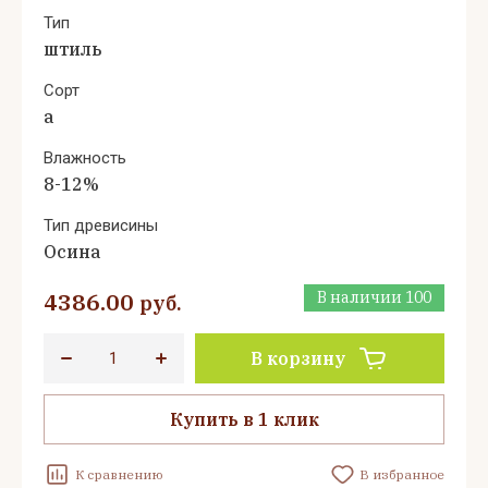
Тип
штиль
Сорт
а
Влажность
8-12%
Тип древисины
Осина
4386.00
В наличии
100
руб.
В корзину
Купить в 1 клик
К сравнению
В избранное