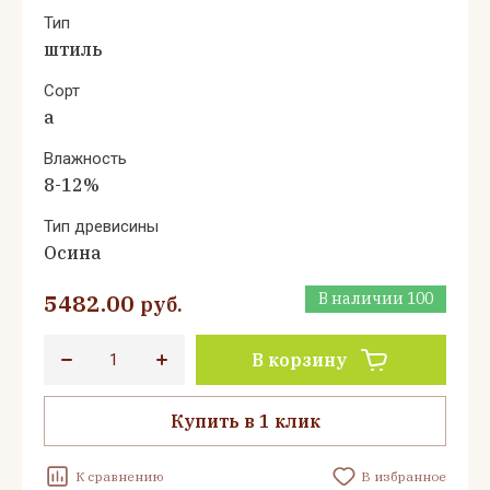
Тип
штиль
Сорт
а
Влажность
8-12%
Тип древисины
Осина
5482.00
В наличии
100
руб.
В корзину
Купить в 1 клик
К сравнению
В избранное